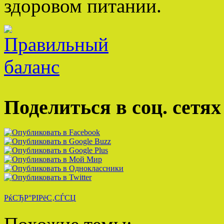
здоровом питании.
Поделиться в соц. сетях
РќСЂР°РІРёС‚СЃСЏ