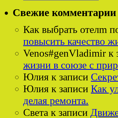
Свежие комментарии
Как выбрать отелm п
повысить качество ж
Venos#genVladimir
к 
жизни в союзе с при
Юлия
к записи
Секре
Юлия
к записи
Как у
делая ремонта.
Света
к записи
Движе