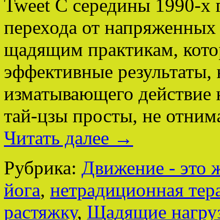
Tweet С середины 1990-х 
перехода от напряженных 
щадящим практикам, кото
эффективные результаты, 
изматывающего действие н
тай-цзы просты, не отни
Читать далее
→
Рубрика:
Движение - это 
йога
,
нетрадиционная тер
растяжку
,
Щадящие нагру