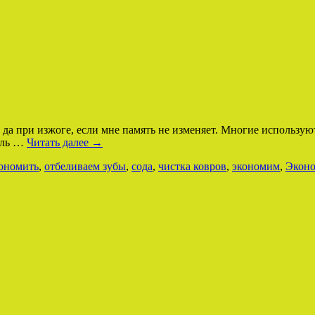
да при изжоге, если мне память не изменяет. Многие используют
тель …
Читать далее
→
кономить
,
отбеливаем зубы
,
сода
,
чистка ковров
,
экономим
,
Эконо