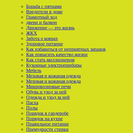
Борьба с пятнами
Вредители в доме
Грамотный ход
двери и балкон
Движение — это жизнь
ЖКХ
Забота о коврах
Здоровое питание
Как избавиться от неприятных запахов
Как повысить качество жизни
Как стать миллионером
Кухонные электроприборы
Мебель
Меховая и кожаная одежда
Меховая и кожаная одежда
Микроволновые печи
Обувь и уход за ней
Одежда и уход за ней
Пасха
Полы
Порядок в гардеробе
Порядок на кухне
Правильное питание
Премудрости стирки