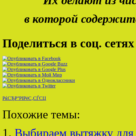
Их делают из чи
в которой содержитс
Поделиться в соц. сетях
РќСЂР°РІРёС‚СЃСЏ
Похожие темы:
Выбираем вытяжку для