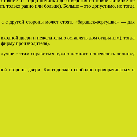
сстояние от торца личинки до отверстия на новой личинке не
ть только равно или больше). Больше – это допустимо, но тогда
, а с другой стороны может стоять «барашек-вертушка» — для
 входной двери и нежелательно оставлять дом открытым), тогда
и фирму производителя).
ы лучше с этим справиться нужно немного пошевелить личинку
ешней стороны двери. Ключ должен свободно проворачиваться в