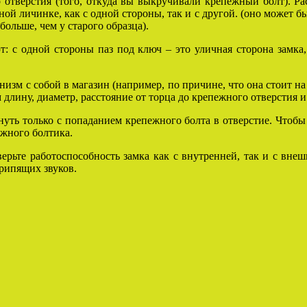
отверстия (того, откуда вы выкручивали крепежный болт). Ра
й личинке, как с одной стороны, так и с другой. (оно может бы
больше, чем у старого образца).
: с одной стороны паз под ключ – это уличная сторона замка
низм с собой в магазин (например, по причине, что она стоит на
 длину, диаметр, расстояние от торца до крепежного отверстия 
нуть только с попаданием крепежного болта в отверстие. Чтоб
жного болтика.
верьте работоспособность замка как с внутренней, так и с вн
крипящих звуков.