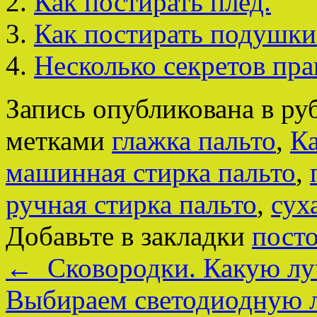
Как постирать плед.
Как постирать подушки
Несколько секретов пра
Запись опубликована в р
метками
глажка пальто
,
Ка
машинная стирка пальто
,
ручная стирка пальто
,
сух
Добавьте в закладки
пост
←
Сковородки. Какую лу
Выбираем светодиодную