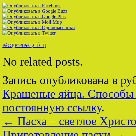
РќСЂР°РІРёС‚СЃСЏ
No related posts.
Запись опубликована в р
Крашеные яйца. Способы
постоянную ссылку
.
←
Пасха – светлое Христ
Приготовление пасхи
→