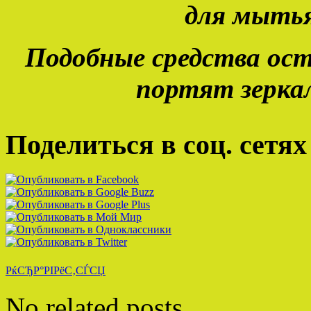
для мытья
Подобные средства ос
портят зерка
Поделиться в соц. сетях
РќСЂР°РІРёС‚СЃСЏ
No related posts.