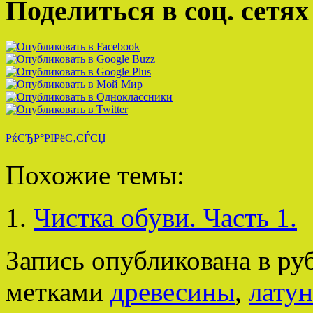
Поделиться в соц. сетях
РќСЂР°РІРёС‚СЃСЏ
Похожие темы:
Чистка обуви. Часть 1.
Запись опубликована в р
метками
древесины
,
лату