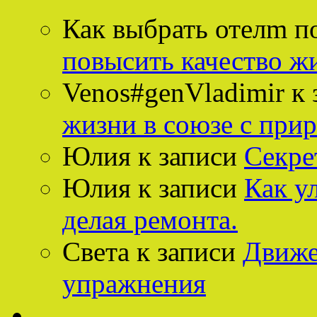
Как выбрать отелm п
повысить качество ж
Venos#genVladimir
к 
жизни в союзе с при
Юлия
к записи
Секре
Юлия
к записи
Как у
делая ремонта.
Света
к записи
Движе
упражнения