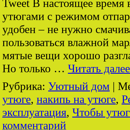
Tweet В настоящее время 
утюгами с режимом отпар
удобен – не нужно смачив
пользоваться влажной мар
мятые вещи хорошо разгл
Но только …
Читать дале
Рубрика:
Уютный дом
|
Ме
утюге
,
накипь на утюге
,
Р
эксплуатация
,
Чтобы утюг
комментарий