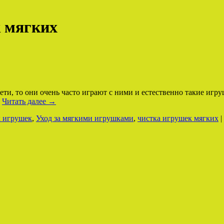
 мягких
дети, то они очень часто играют с ними и естественно такие игр
…
Читать далее
→
х игрушек
,
Уход за мягкими игрушками
,
чистка игрушек мягких
|