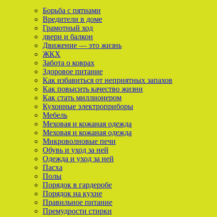
Борьба с пятнами
Вредители в доме
Грамотный ход
двери и балкон
Движение — это жизнь
ЖКХ
Забота о коврах
Здоровое питание
Как избавиться от неприятных запахов
Как повысить качество жизни
Как стать миллионером
Кухонные электроприборы
Мебель
Меховая и кожаная одежда
Меховая и кожаная одежда
Микроволновые печи
Обувь и уход за ней
Одежда и уход за ней
Пасха
Полы
Порядок в гардеробе
Порядок на кухне
Правильное питание
Премудрости стирки