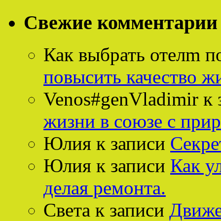
Свежие комментарии
Как выбрать отелm п
повысить качество ж
Venos#genVladimir
к 
жизни в союзе с при
Юлия
к записи
Секре
Юлия
к записи
Как у
делая ремонта.
Света
к записи
Движе